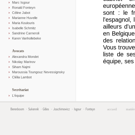
Marc Isgour
européenne 
Ronald Fonteyn
sont : le fr
Céline Jabot
Marianne Huvelle
l'espagnol, 
Maria Koulouris
ailleurs d'
Isabelle Schmitz
en Belgique 
Sandrine Carneroli
Karen Vanhollebeke
des relatio
Vous trouve
Avocats
liste de se
Alexandra Mondet
équipe, ses 
Nikolay Marinov
Siham Najmi
Maroussia Toungouz Nevessignsky
Clélia Lambot
Secrétariat
L'équipe
accueil
matièr