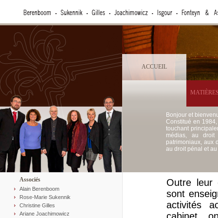
ACCUEIL
MATIÈRES
Bonjour et bienven
Constitué en 1984,
touchant principale
médias, au droit 
patrimoniaux, aux d
au droit pénal et au 
Associés
Outre leur 
Alain Berenboom
sont enseig
Rose-Marie Sukennik
activités 
Christine Gilles
Ariane Joachimowicz
cabinet o