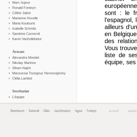
Marc Isgour
européenne 
Ronald Fonteyn
sont : le fr
Céline Jabot
Marianne Huvelle
l'espagnol, 
Maria Koulouris
ailleurs d'
Isabelle Schmitz
en Belgique 
Sandrine Carneroli
Karen Vanhollebeke
des relatio
Vous trouve
Avocats
liste de se
Alexandra Mondet
équipe, ses 
Nikolay Marinov
Siham Najmi
Maroussia Toungouz Nevessignsky
Clélia Lambot
Secrétariat
L'équipe
accueil
matièr