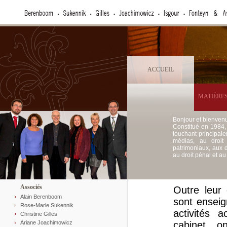
ACCUEIL
MATIÈRES
Bonjour et bienven
Constitué en 1984,
touchant principale
médias, au droit 
patrimoniaux, aux d
au droit pénal et au 
Associés
Outre leur 
Alain Berenboom
sont enseig
Rose-Marie Sukennik
activités 
Christine Gilles
Ariane Joachimowicz
cabinet o